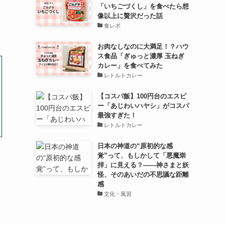
「いちごづくし」を食べたら想
像以上に贅沢だった話
食レポ
お肉なしなのに大満足！？ハウ
ス食品「ぎゅっと濃厚 玉ねぎ
カレー」を食べてみた
レトルトカレー
【コスパ飯】100円台のエスビ
ー「あじわいハヤシ」がコスパ
最強すぎた！
レトルトカレー
日本の神道の“原初的な感
覚”って、もしかして「悪魔崇
拝」に見える？――神さまと妖
怪、そのあいだの不思議な距離
感
文化・風習