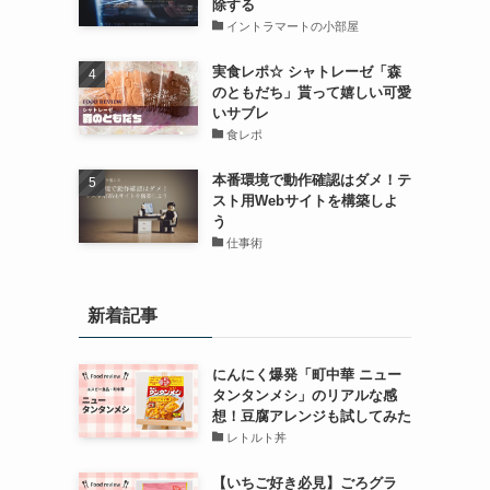
除する
イントラマートの小部屋
実食レポ☆ シャトレーゼ「森
のともだち」貰って嬉しい可愛
いサブレ
食レポ
本番環境で動作確認はダメ！テ
スト用Webサイトを構築しよ
う
仕事術
新着記事
にんにく爆発「町中華 ニュー
タンタンメシ」のリアルな感
想！豆腐アレンジも試してみた
レトルト丼
【いちご好き必見】ごろグラ