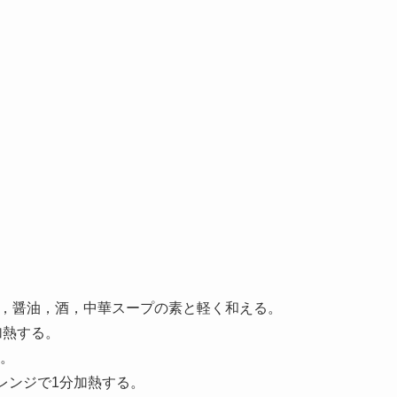
れ，醤油，酒，中華スープの素と軽く和える。
加熱する。
。
子レンジで1分加熱する。