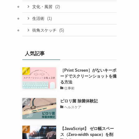
(2)
文化・風習
(1)
生活術
(5)
街角スケッチ
人気記事
［Print Screen］がないキーボ
ードでスクリーンショットを撮
る方法
仕事術
ピロリ菌 除菌体験記
ヘルスケア
【JavaScript】 ゼロ幅スペー
ス（Zero-width space）を削