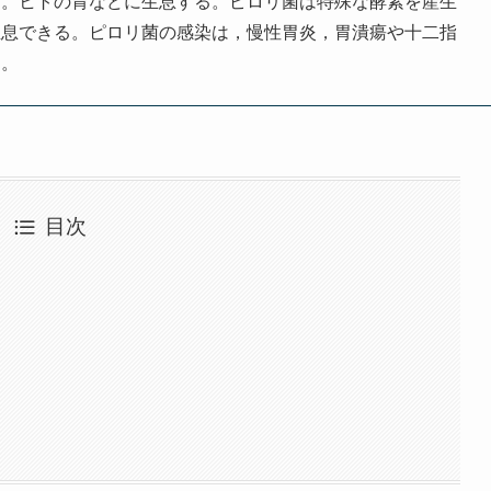
う。ヒトの胃などに生息する。ピロリ菌は特殊な酵素を産生
生息できる。ピロリ菌の感染は，慢性胃炎，胃潰瘍や十二指
る。
目次