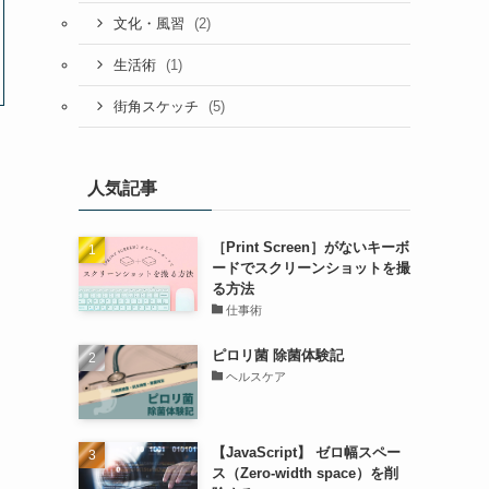
(2)
文化・風習
(1)
生活術
(5)
街角スケッチ
人気記事
［Print Screen］がないキーボ
ードでスクリーンショットを撮
る方法
仕事術
ピロリ菌 除菌体験記
ヘルスケア
【JavaScript】 ゼロ幅スペー
ス（Zero-width space）を削