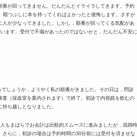
順番が回ってきません。だんだんとイライラしてきます。予約
ん。暇つぶしに本を持ってくればよかったと後悔します。さすが
に人が少なってきました。しかし，順番が回ってくる気配があ
ています。受付で不備があったのではないかと，だんだん不安
ころでしょうか，ようやく私の順番がきました。その日は，問診
検査（採血室を案内されます）で終了。初診で内視鏡を飲むの
に持ち越しとなりました。
，人もまばらでお会計は比較的スムーズに進みましたが，混雑
。さらに，初診の場合は予約時間の30分前には受付を済ませな