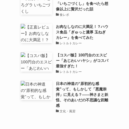
「いちごづくし」を食べたら想
像以上に贅沢だった話
食レポ
お肉なしなのに大満足！？ハウ
ス食品「ぎゅっと濃厚 玉ねぎ
カレー」を食べてみた
レトルトカレー
【コスパ飯】100円台のエスビ
ー「あじわいハヤシ」がコスパ
最強すぎた！
レトルトカレー
日本の神道の“原初的な感
覚”って、もしかして「悪魔崇
拝」に見える？――神さまと妖
怪、そのあいだの不思議な距離
感
文化・風習