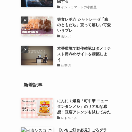
除する
イントラマートの小部屋
実食レポ☆ シャトレーゼ「森
のともだち」貰って嬉しい可愛
いサブレ
食レポ
本番環境で動作確認はダメ！テ
スト用Webサイトを構築しよ
う
仕事術
新着記事
にんにく爆発「町中華 ニュー
タンタンメシ」のリアルな感
想！豆腐アレンジも試してみた
レトルト丼
【いちご好き必見】ごろグラ