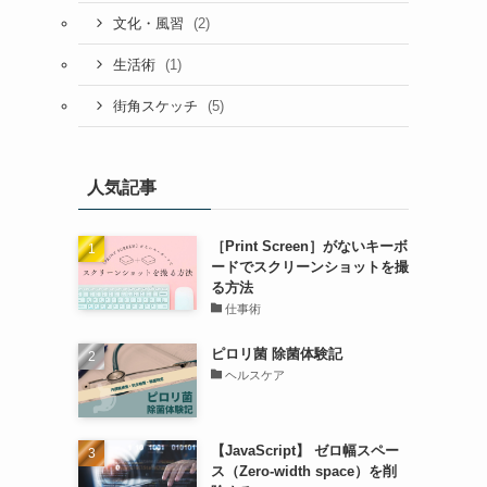
(2)
文化・風習
(1)
生活術
(5)
街角スケッチ
人気記事
［Print Screen］がないキーボ
ードでスクリーンショットを撮
る方法
仕事術
ピロリ菌 除菌体験記
ヘルスケア
【JavaScript】 ゼロ幅スペー
ス（Zero-width space）を削