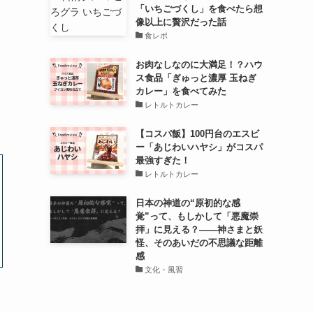
「いちごづくし」を食べたら想
像以上に贅沢だった話
食レポ
お肉なしなのに大満足！？ハウ
ス食品「ぎゅっと濃厚 玉ねぎ
カレー」を食べてみた
レトルトカレー
【コスパ飯】100円台のエスビ
ー「あじわいハヤシ」がコスパ
最強すぎた！
レトルトカレー
日本の神道の“原初的な感
覚”って、もしかして「悪魔崇
拝」に見える？――神さまと妖
怪、そのあいだの不思議な距離
感
文化・風習