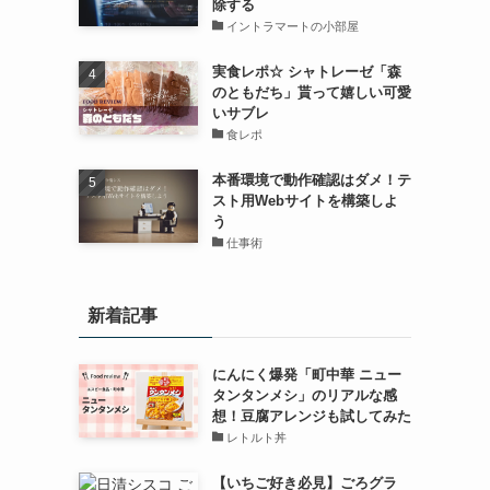
除する
イントラマートの小部屋
実食レポ☆ シャトレーゼ「森
のともだち」貰って嬉しい可愛
いサブレ
食レポ
本番環境で動作確認はダメ！テ
スト用Webサイトを構築しよ
う
仕事術
新着記事
にんにく爆発「町中華 ニュー
タンタンメシ」のリアルな感
想！豆腐アレンジも試してみた
レトルト丼
【いちご好き必見】ごろグラ