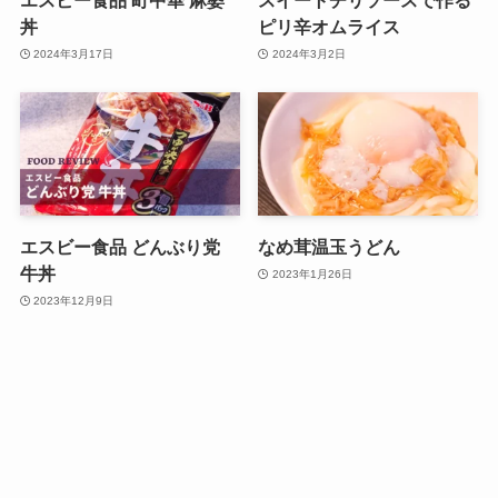
エスビー食品 町中華 麻婆
スイートチリソースで作る
丼
ピリ辛オムライス
2024年3月17日
2024年3月2日
エスビー食品 どんぶり党
なめ茸温玉うどん
牛丼
2023年1月26日
2023年12月9日