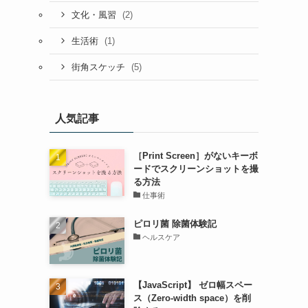
(2)
文化・風習
(1)
生活術
(5)
街角スケッチ
人気記事
［Print Screen］がないキーボ
ードでスクリーンショットを撮
る方法
仕事術
ピロリ菌 除菌体験記
ヘルスケア
【JavaScript】 ゼロ幅スペー
ス（Zero-width space）を削