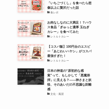
「いちごづくし」を食べたら想
像以上に贅沢だった話
食レポ
お肉なしなのに大満足！？ハウ
ス食品「ぎゅっと濃厚 玉ねぎ
カレー」を食べてみた
レトルトカレー
【コスパ飯】100円台のエスビ
ー「あじわいハヤシ」がコスパ
最強すぎた！
レトルトカレー
日本の神道の“原初的な感
覚”って、もしかして「悪魔崇
拝」に見える？――神さまと妖
怪、そのあいだの不思議な距離
感
文化・風習