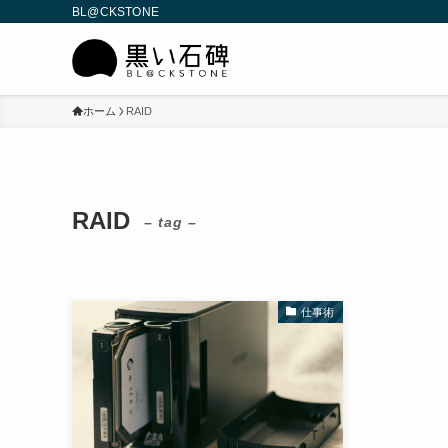
BL@CKSTONE
ホーム
RAID
RAID
– tag –
仕事術