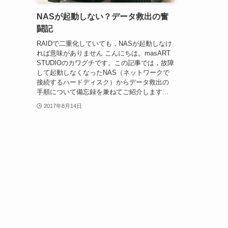
NASが起動しない？データ救出の奮
闘記
RAIDで二重化していても，NASが起動しなけ
れば意味がありません こんにちは。masART
STUDIOのカワグチです。この記事では，故障
して起動しなくなったNAS（ネットワークで
接続するハードディスク）からデータ救出の
手順について備忘録を兼ねてご紹介します...
2017年8月14日