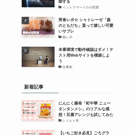
除する
イントラマートの小部屋
実食レポ☆ シャトレーゼ「森
のともだち」貰って嬉しい可愛
いサブレ
食レポ
本番環境で動作確認はダメ！テ
スト用Webサイトを構築しよ
う
仕事術
新着記事
にんにく爆発「町中華 ニュー
タンタンメシ」のリアルな感
想！豆腐アレンジも試してみた
レトルト丼
【いちご好き必見】ごろグラ