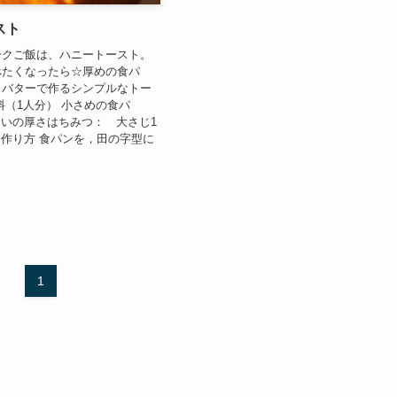
スト
ークご飯は、ハニートースト。
べたくなったら☆厚めの食パ
，バターで作るシンプルなトー
料（1人分） 小さめの食パ
らいの厚さはちみつ： 大さじ1
g 作り方 食パンを，田の字型に
1