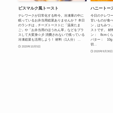
ビスマルク風トースト
ハニートー
テレワークが日常化する昨今。冷凍庫の中に
今日のテレワ
眠っているお弁当用総菜ありませんか？ 本日
甘いものが食
のランチは，チーズトーストに「温泉たま
ン，はちみつ
ご」や「お弁当用のほうれん草」などをプラ
ストです。 材
スして大変身☆彡 消費されないで残っている
ン： 8cmく
冷凍総菜も活用しよう！ 材料（1人分） ...
バター： 10
切...
2020年10月5日
2020年9月30日