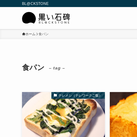
BL@CKSTONE
ホーム
食パン
食パン
– tag –
テレメシ（テレワークご飯）