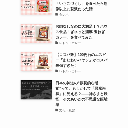
「いちごづくし」を食べたら想
像以上に贅沢だった話
食レポ
お肉なしなのに大満足！？ハウ
ス食品「ぎゅっと濃厚 玉ねぎ
カレー」を食べてみた
レトルトカレー
【コスパ飯】100円台のエスビ
ー「あじわいハヤシ」がコスパ
最強すぎた！
レトルトカレー
日本の神道の“原初的な感
覚”って、もしかして「悪魔崇
拝」に見える？――神さまと妖
怪、そのあいだの不思議な距離
感
文化・風習