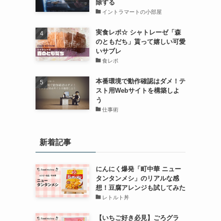
除する
イントラマートの小部屋
実食レポ☆ シャトレーゼ「森
のともだち」貰って嬉しい可愛
いサブレ
食レポ
本番環境で動作確認はダメ！テ
スト用Webサイトを構築しよ
う
仕事術
新着記事
にんにく爆発「町中華 ニュー
タンタンメシ」のリアルな感
想！豆腐アレンジも試してみた
レトルト丼
【いちご好き必見】ごろグラ