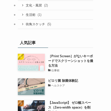
(2)
文化・風習
(1)
生活術
(5)
街角スケッチ
人気記事
［Print Screen］がないキーボ
ードでスクリーンショットを撮
る方法
仕事術
ピロリ菌 除菌体験記
ヘルスケア
【JavaScript】 ゼロ幅スペー
ス（Zero-width space）を削