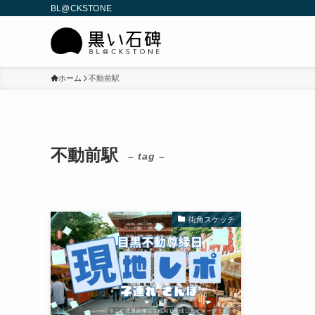
BL@CKSTONE
ホーム
不動前駅
不動前駅
– tag –
街角スケッチ