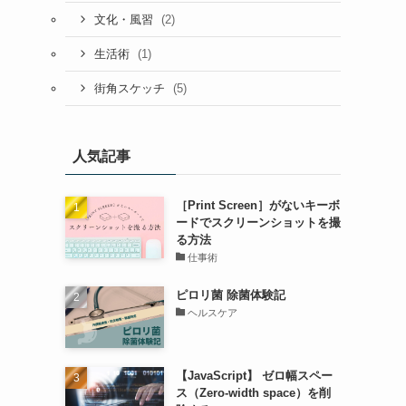
(2)
文化・風習
(1)
生活術
(5)
街角スケッチ
人気記事
［Print Screen］がないキーボ
ードでスクリーンショットを撮
る方法
仕事術
ピロリ菌 除菌体験記
ヘルスケア
【JavaScript】 ゼロ幅スペー
ス（Zero-width space）を削