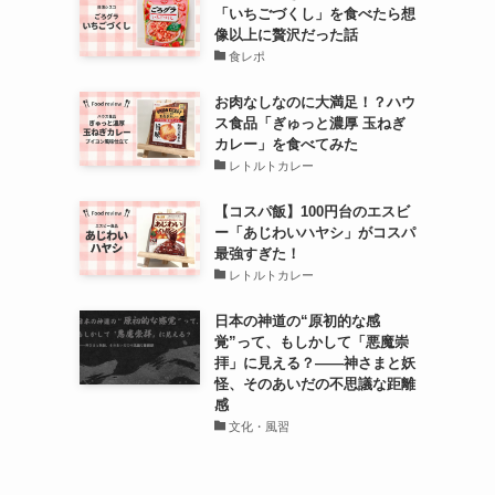
「いちごづくし」を食べたら想
像以上に贅沢だった話
食レポ
お肉なしなのに大満足！？ハウ
ス食品「ぎゅっと濃厚 玉ねぎ
カレー」を食べてみた
レトルトカレー
【コスパ飯】100円台のエスビ
ー「あじわいハヤシ」がコスパ
最強すぎた！
レトルトカレー
日本の神道の“原初的な感
覚”って、もしかして「悪魔崇
拝」に見える？――神さまと妖
怪、そのあいだの不思議な距離
感
文化・風習