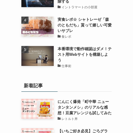
除する
イントラマートの小部屋
実食レポ☆ シャトレーゼ「森
のともだち」貰って嬉しい可愛
いサブレ
食レポ
本番環境で動作確認はダメ！テ
スト用Webサイトを構築しよ
う
仕事術
新着記事
にんにく爆発「町中華 ニュー
タンタンメシ」のリアルな感
想！豆腐アレンジも試してみた
レトルト丼
【いちご好き必見】ごろグラ